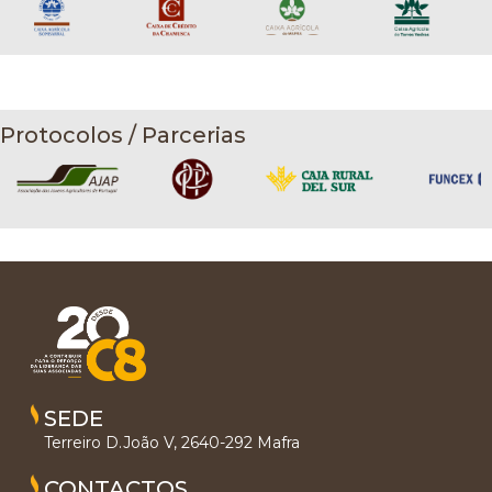
Protocolos / Parcerias
SEDE
Terreiro D.João V, 2640-292 Mafra
CONTACTOS