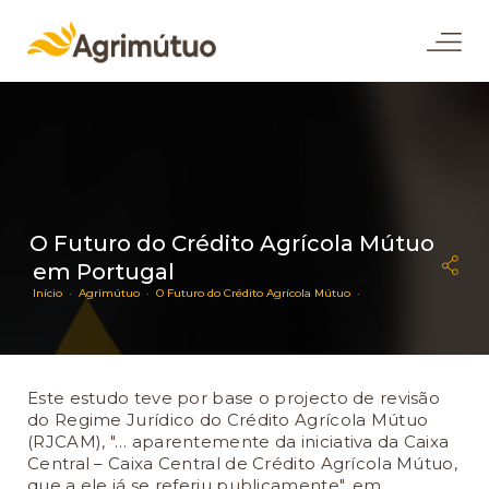
O Futuro do Crédito Agrícola Mútuo
em Portugal
Início ·
Agrimútuo ·
O Futuro do Crédito Agrícola Mútuo ·
Este estudo teve por base o projecto de revisão
do Regime Jurídico do Crédito Agrícola Mútuo
(RJCAM), "… aparentemente da iniciativa da Caixa
Central – Caixa Central de Crédito Agrícola Mútuo,
que a ele já se referiu publicamente", em