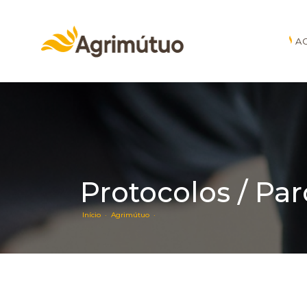
A
Protocolos / Par
Início ·
Agrimútuo ·