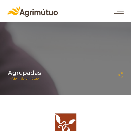
Agrupadas
Início ·
Servimútuo ·