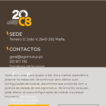
SEDE
Terreiro D.João V, 2640-292 Mafra
CONTACTOS
geral@agrimutuo.pt
261 811 195
Chamada para rede fixa nacional
Usamos cookies para ajudar a dar-lhe a melhor experiência
possível no nosso site. Se continuar sem alterar suas
configurações de cookies, assumimos que concorda com a
ADERIR À AGRIMÚTUO
política de cookies do site Agrimútuo. No entanto, se quiser,
pode alterar as suas configurações de cookies a qualquer
momento.
Conflitos de Consumo
Política de Privacidade
Livro de Reclamações