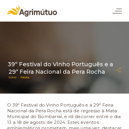
39º Festival do Vinho Português e a
29ª Feira Nacional da Pera Rocha
Início ·
Media ·
O 39º Festival do Vinho Português e a 29ª Feira
Nacional da Pera Rocha está de regresso à Mata
Municipal do Bombarral, e irá decorrer entre o dia
13 a 18 de agosto de 2024. Estes eventos
emblemáticos prometem, mais uma vez, destacar