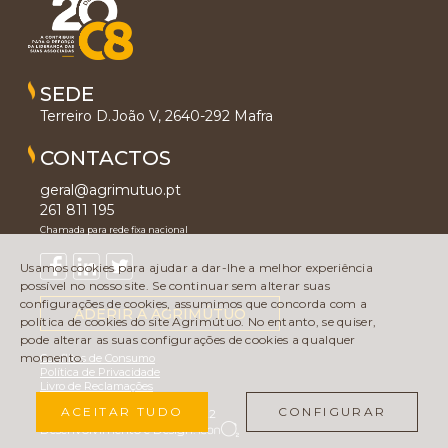
SEDE
Terreiro D.João V, 2640-292 Mafra
CONTACTOS
geral@agrimutuo.pt
261 811 195
Chamada para rede fixa nacional
Usamos cookies para ajudar a dar-lhe a melhor experiência
possível no nosso site. Se continuar sem alterar suas
configurações de cookies, assumimos que concorda com a
ADERIR À AGRIMÚTUO
política de cookies do site Agrimútuo. No entanto, se quiser,
pode alterar as suas configurações de cookies a qualquer
momento.
Conflitos de Consumo
Política de Privacidade
Livro de Reclamações
ACEITAR TUDO
CONFIGURAR
Copyright © Agrimútuo 2022
Desenvolvimento e Design: