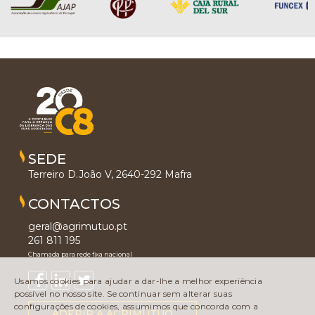
SEDE
Terreiro D.João V, 2640-292 Mafra
CONTACTOS
geral@agrimutuo.pt
261 811 195
Chamada para rede fixa nacional
Usamos cookies para ajudar a dar-lhe a melhor experiência
possível no nosso site. Se continuar sem alterar suas
configurações de cookies, assumimos que concorda com a
ADERIR À AGRIMÚTUO