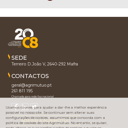
SEDE
Terreiro D.João V, 2640-292 Mafra
CONTACTOS
geral@agrimutuo.pt
261 811 195
Chamada para rede fixa nacional
Usamos cookies para ajudar a dar-lhe a melhor experiência
possível no nosso site. Se continuar sem alterar suas
configurações de cookies, assumimos que concorda com a
ADERIR À AGRIMÚTUO
política de cookies do site Agrimútuo. No entanto, se quiser,
pode alterar as suas configurações de cookies a qualquer