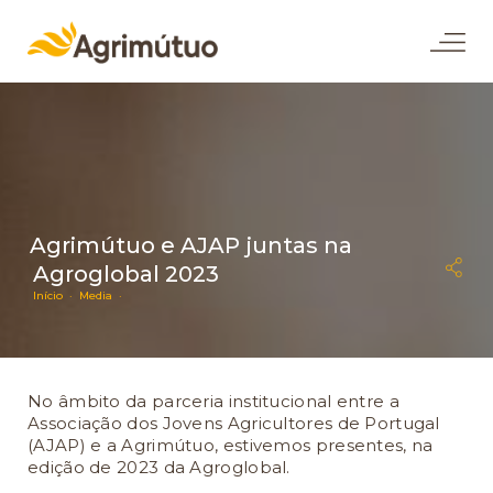
Agrimútuo e AJAP juntas na
Agroglobal 2023
Início ·
Media ·
No âmbito da parceria institucional entre a
Associação dos Jovens Agricultores de Portugal
(AJAP) e a Agrimútuo, estivemos presentes, na
edição de 2023 da Agroglobal.