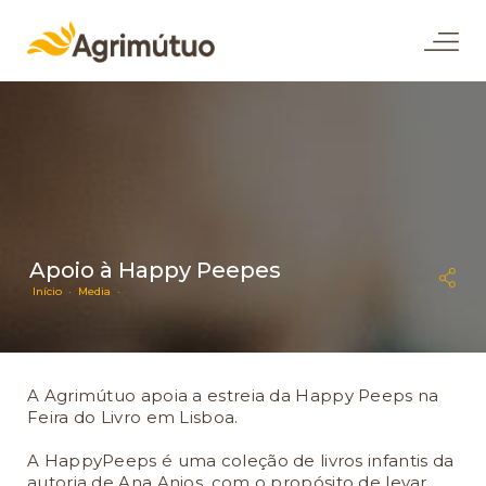
Apoio à Happy Peepes
Início ·
Media ·
A Agrimútuo apoia a estreia da Happy Peeps na
Feira do Livro em Lisboa.
A HappyPeeps é uma coleção de livros infantis da
autoria de Ana Anjos, com o propósito de levar