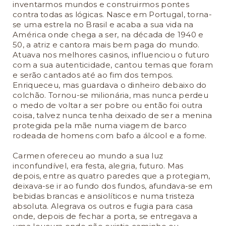
inventarmos mundos e construirmos pontes
contra todas as lógicas. Nasce em Portugal, torna-
se uma estrela no Brasil e acaba a sua vida na
América onde chega a ser, na década de 1940 e
50, a atriz e cantora mais bem paga do mundo.
Atuava nos melhores casinos, influenciou o futuro
com a sua autenticidade, cantou temas que foram
e serão cantados até ao fim dos tempos.
Enriqueceu, mas guardava o dinheiro debaixo do
colchão. Tornou-se milionária, mas nunca perdeu
o medo de voltar a ser pobre ou então foi outra
coisa, talvez nunca tenha deixado de ser a menina
protegida pela mãe numa viagem de barco
rodeada de homens com bafo a álcool e a fome.
Carmen ofereceu ao mundo a sua luz
inconfundível, era festa, alegria, futuro. Mas
depois, entre as quatro paredes que a protegiam,
deixava-se ir ao fundo dos fundos, afundava-se em
bebidas brancas e ansiolíticos e numa tristeza
absoluta. Alegrava os outros e fugia para casa
onde, depois de fechar a porta, se entregava a