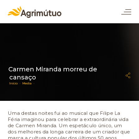
Carmen Miranda morreu de
cansaço
Início ·
Media ·
Uma destas noites fui ao musical que Filipe La
Féria imaginou para celebrar a extraordinária vida
de Carmen Miranda. Um espetáculo único, um
dos melhores da longa carreira de um criador que
marca a cultura popular dos últimos 50 anos.