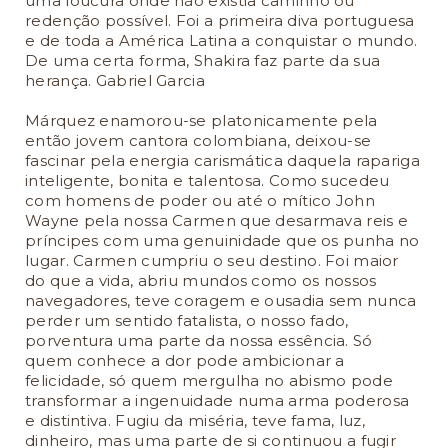
uma loucura onde não existia caminho ou
redenção possível. Foi a primeira diva portuguesa
e de toda a América Latina a conquistar o mundo.
De uma certa forma, Shakira faz parte da sua
herança. Gabriel Garcia
Márquez enamorou-se platonicamente pela
então jovem cantora colombiana, deixou-se
fascinar pela energia carismática daquela rapariga
inteligente, bonita e talentosa. Como sucedeu
com homens de poder ou até o mítico John
Wayne pela nossa Carmen que desarmava reis e
príncipes com uma genuinidade que os punha no
lugar. Carmen cumpriu o seu destino. Foi maior
do que a vida, abriu mundos como os nossos
navegadores, teve coragem e ousadia sem nunca
perder um sentido fatalista, o nosso fado,
porventura uma parte da nossa essência. Só
quem conhece a dor pode ambicionar a
felicidade, só quem mergulha no abismo pode
transformar a ingenuidade numa arma poderosa
e distintiva. Fugiu da miséria, teve fama, luz,
dinheiro, mas uma parte de si continuou a fugir