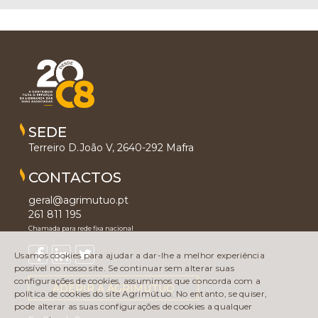
SEDE
Terreiro D.João V, 2640-292 Mafra
CONTACTOS
geral@agrimutuo.pt
261 811 195
Chamada para rede fixa nacional
Usamos cookies para ajudar a dar-lhe a melhor experiência
possível no nosso site. Se continuar sem alterar suas
configurações de cookies, assumimos que concorda com a
ADERIR À AGRIMÚTUO
política de cookies do site Agrimútuo. No entanto, se quiser,
pode alterar as suas configurações de cookies a qualquer