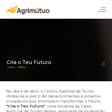
Cria o Teu Futuro
Início ·
Media ·
No dia 4 de abril, o Centro Pastoral de Torres
Vedras será palco de ideias brilhantes e projetos
inovadores que prometem transformar o futuro.
"Cria o Teu Futuro"
, uma iniciativa da Caixa
Agrícola de Torres Vedras, associada da Federação