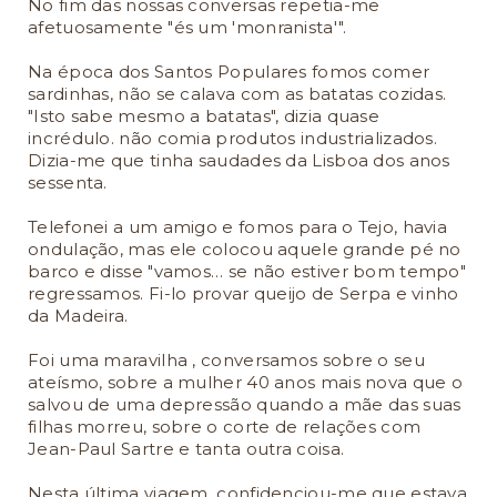
No fim das nossas conversas repetia-me
afetuosamente "és um 'monranista'".
Na época dos Santos Populares fomos comer
sardinhas, não se calava com as batatas cozidas.
"Isto sabe mesmo a batatas", dizia quase
incrédulo. não comia produtos industrializados.
Dizia-me que tinha saudades da Lisboa dos anos
sessenta.
Telefonei a um amigo e fomos para o Tejo, havia
ondulação, mas ele colocou aquele grande pé no
barco e disse "vamos… se não estiver bom tempo"
regressamos. Fi-lo provar queijo de Serpa e vinho
da Madeira.
Foi uma maravilha , conversamos sobre o seu
ateísmo, sobre a mulher 40 anos mais nova que o
salvou de uma depressão quando a mãe das suas
filhas morreu, sobre o corte de relações com
Jean-Paul Sartre e tanta outra coisa.
Nesta última viagem, confidenciou-me que estava