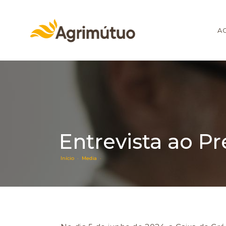
A
Entrevista ao P
Início ·
Media ·