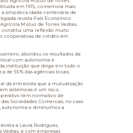
édito Agrícola Mútuo de Torres
stituída em 1915, comemora mais
o a simpática idade centenária de
tigiada revista País Económico
 Agrícola Mútuo de Torres Vedras,
a constitui uma reflexão muito
s cooperativas de crédito em
uerreiro, abordou os resultados da
a local com autonomia e
da instituição que dirige em todo o
ca de 55% das agências locais.
al da entrevista que a mutualização
 em sistémicas é um risco,
perativo tem normativo de
o das Sociedades Comercias, no caso
 autonomia e diminuímos a
vista a Laura Rodrigues,
es Vedras, e com empresas