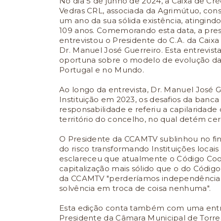
No dia 5 de junho de 2024, a Caixa de Cr
Vedras CRL, associada da Agrimútuo, con
um ano da sua sólida existência, atingind
109 anos. Comemorando esta data, a pres
entrevistou o Presidente do C.A. da Caixa
Dr. Manuel José Guerreiro. Esta entrevist
oportuna sobre o modelo de evolução da
Portugal e no Mundo.
Ao longo da entrevista, Dr. Manuel José G
Instituição em 2023, os desafios da banc
responsabilidade e referiu a capilaridade 
território do concelho, no qual detém cer
O Presidente da CCAMTV sublinhou no fin
do risco transformando Instituições locais
esclareceu que atualmente o Código Coo
capitalização mais sólido que o do Códig
da CCAMTV "perderíamos independência,
solvência em troca de coisa nenhuma".
Esta edição conta também com uma entre
Presidente da Câmara Municipal de Torr