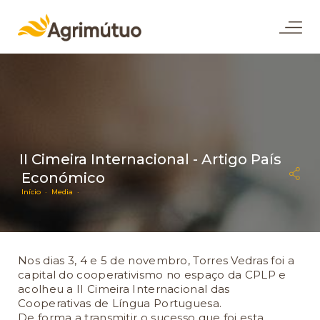
II Cimeira Internacional - Artigo País
Económico
Início ·
Media ·
Nos dias 3, 4 e 5 de novembro, Torres Vedras foi a
capital do cooperativismo no espaço da CPLP e
acolheu a II Cimeira Internacional das
Cooperativas de Língua Portuguesa.
De forma a transmitir o sucesso que foi esta