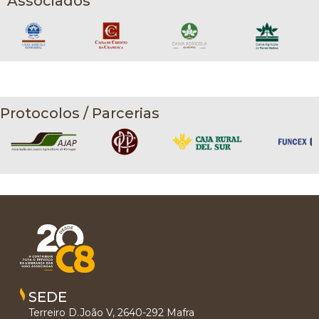
Associados
Protocolos / Parcerias
SEDE
Terreiro D.João V, 2640-292 Mafra