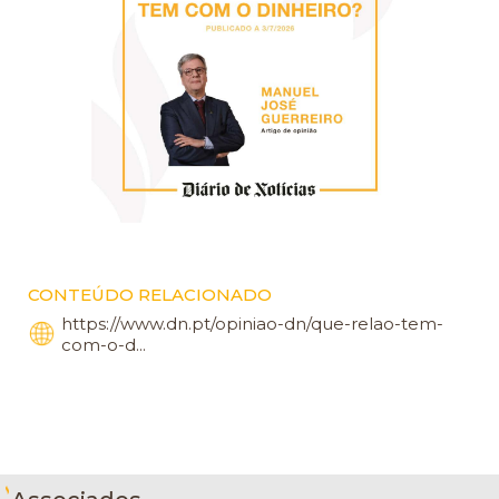
CONTEÚDO RELACIONADO
https://www.dn.pt/opiniao-dn/que-relao-tem-
com-o-d...