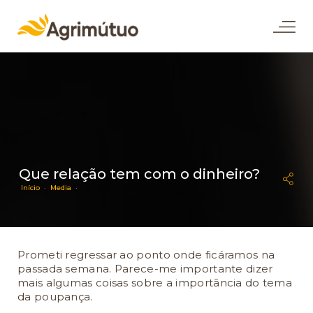
Que relação tem com o dinheiro?
Início ·
Media ·
Prometi regressar ao ponto onde ficáramos na
passada semana. Parece-me importante dizer
mais algumas coisas sobre a importância do tema
da poupança.