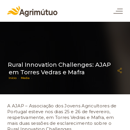
Rural Innovation Challenges: AJAP
em Torres Vedras e Mafra
Início ·
Media ·
A AJAP – Associação dos Jovens Agricultores de
Portugal esteve nos dias 25 e 26 de fevereiro,
respetivamente, em Torres Vedras e Mafra, em
mais duas sessões de esclarecimento sobre o
Rural Innovation Challenges.