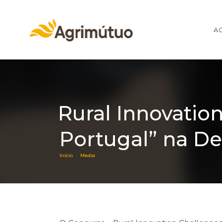
A
Rural Innovation
Portugal” na Def
Início ·
Media ·