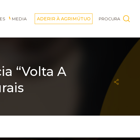
ADERIR À AGRIMÚTUO
ES
MEDIA
PROCURA
ia “Volta A
rais