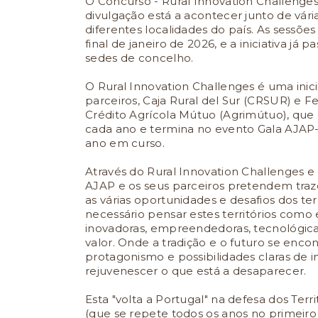
O Concurso - Rural Innovation Challenges 
divulgação está a acontecer junto de vári
diferentes localidades do país. As sessõe
final de janeiro de 2026, e a iniciativa já
sedes de concelho.
O Rural Innovation Challenges é uma inic
parceiros, Caja Rural del Sur (CRSUR) e F
Crédito Agrícola Mútuo (Agrimútuo), que
cada ano e termina no evento Gala AJAP-P
ano em curso.
Através do Rural Innovation Challenges e
AJAP e os seus parceiros pretendem traze
as várias oportunidades e desafios dos terr
necessário pensar estes territórios como e
inovadoras, empreendedoras, tecnológicas 
valor. Onde a tradição e o futuro se enc
protagonismo e possibilidades claras de i
rejuvenescer o que está a desaparecer.
Esta "volta a Portugal" na defesa dos Terr
(que se repete todos os anos no primeiro