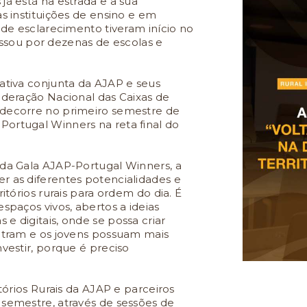
já está na estrada e a sua
as instituições de ensino e em
s de esclarecimento tiveram início no
 passou por dezenas de escolas e
iativa conjunta da AJAP e seus
ederação Nacional das Caixas de
 decorre no primeiro semestre de
ortugal Winners na reta final do
 da Gala AJAP-Portugal Winners, a
r as diferentes potencialidades e
itórios rurais para ordem do dia. É
spaços vivos, abertos a ideias
e digitais, onde se possa criar
ontram e os jovens possuam mais
nvestir, porque é preciso
itórios Rurais da AJAP e parceiros
 semestre, através de sessões de