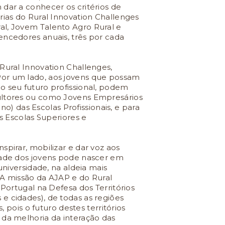
 dar a conhecer os critérios de
rias do Rural Innovation Challenges
al, Jovem Talento Agro Rural e
encedores anuais, três por cada
Rural Innovation Challenges,
Por um lado, aos jovens que possam
o seu futuro profissional, podem
ultores ou como Jovens Empresários
 ano) das Escolas Profissionais, e para
as Escolas Superiores e
spirar, mobilizar e dar voz aos
tade dos jovens pode nascer em
universidade, na aldeia mais
 A missão da AJAP e do Rural
 Portugal na Defesa dos Territórios
las e cidades), de todas as regiões
s, pois o futuro destes territórios
 da melhoria da interação das