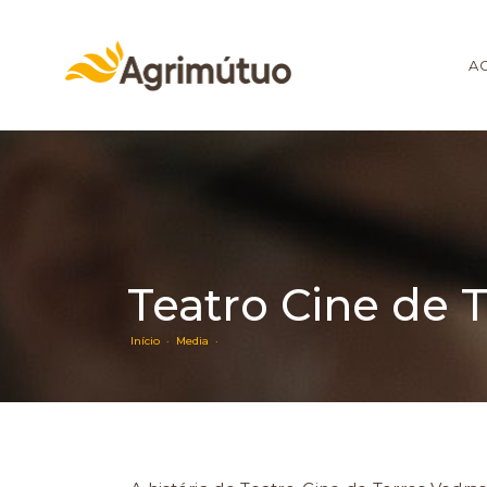
A
Teatro Cine de 
Início ·
Media ·