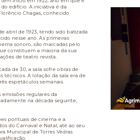
s tem início em 1922, ano em que é
o edifício. A iniciativa é da
Florêncio Chagas, conhecido
de abril de 1923, tendo sido batizada
ecido nesse ano. As primeiras
nema sonoro, são marcadas pelo
que constituem a maioria da sua
ões de teatro revista.
cada de 30, a sala sofre obras de
técnicos. A lotação da sala era de
rês espetáculos semanais.
s emissões regulares da
tuadamente na década seguinte,
ões pontuais de cinema e a
dos do Carnaval e Natal, até ao seu
ra Municipal de Torres Vedras
ualificação.