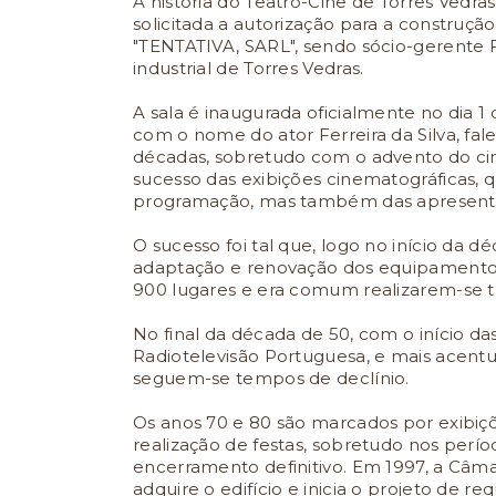
A história do Teatro-Cine de Torres Vedra
solicitada a autorização para a construção d
"TENTATIVA, SARL", sendo sócio-gerente 
industrial de Torres Vedras.
A sala é inaugurada oficialmente no dia 1 
com o nome do ator Ferreira da Silva, fal
décadas, sobretudo com o advento do ci
sucesso das exibições cinematográficas, 
programação, mas também das apresentaç
O sucesso foi tal que, logo no início da dé
adaptação e renovação dos equipamentos 
900 lugares e era comum realizarem-se t
No final da década de 50, com o início da
Radiotelevisão Portuguesa, e mais acen
seguem-se tempos de declínio.
Os anos 70 e 80 são marcados por exibiç
realização de festas, sobretudo nos perío
encerramento definitivo. Em 1997, a Câma
adquire o edifício e inicia o projeto de req